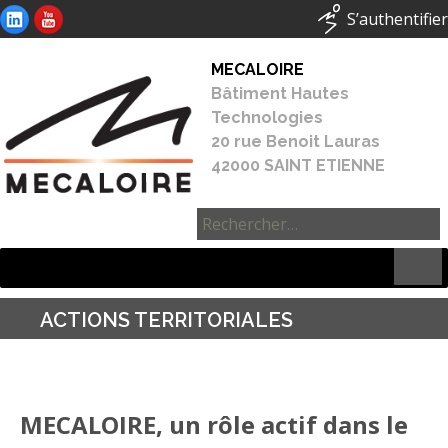
S’authentifier
MECALOIRE
Bâtiment Hautes
Technologies
20 rue Benoit Lauras
42000 SAINT ETIENNE
Rechercher :
ACTIONS TERRITORIALES
MECALOIRE, un rôle actif dans le